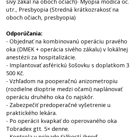
sivý zákal na oboch očiach)- Myopia modica oc.
utr., Presbyopia (Stredná krátkozrakosť na
oboch očiach, presbyopia)
Odporúčania:
- Objednať na kombinovanú operáciu pravého
oka (DMEK + operácia sivého zákalu) v lokálnej
anestézii za hospitalizácie.
- Implantovať asférickú šošovku s doplatkom 3
500 Kč.
- Vzhľadom na pooperačnú anizometropiu
(rozdielne dioptrie medzi očami) naplánovať
operáciu druhého oka čo najskôr.
- Zabezpečiť predoperačné vyšetrenie u
praktického lekára.
- Po operácii kvapkať do operovaného oka
Tobradex gtt. 5× denne.
- Kontrola v prípade ťažkostí ihneď.