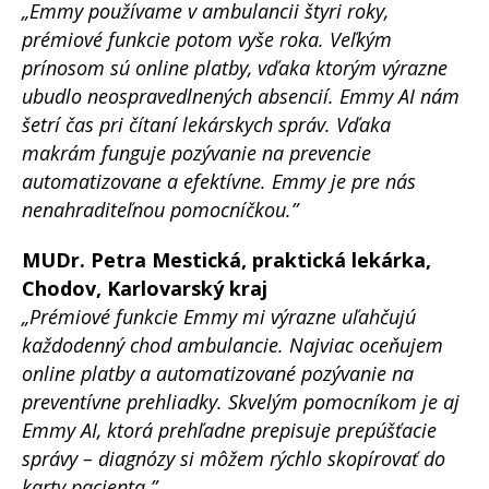
„Emmy používame v ambulancii štyri roky,
prémiové funkcie potom vyše roka. Veľkým
prínosom sú online platby, vďaka ktorým výrazne
ubudlo neospravedlnených absencií. Emmy AI nám
šetrí čas pri čítaní lekárskych správ. Vďaka
makrám funguje pozývanie na prevencie
automatizovane a efektívne. Emmy je pre nás
nenahraditeľnou pomocníčkou.”
MUDr. Petra Mestická, praktická lekárka,
Chodov, Karlovarský kraj
„Prémiové funkcie Emmy mi výrazne uľahčujú
každodenný chod ambulancie. Najviac oceňujem
online platby a automatizované pozývanie na
preventívne prehliadky. Skvelým pomocníkom je aj
Emmy AI, ktorá prehľadne prepisuje prepúšťacie
správy – diagnózy si môžem rýchlo skopírovať do
karty pacienta.”