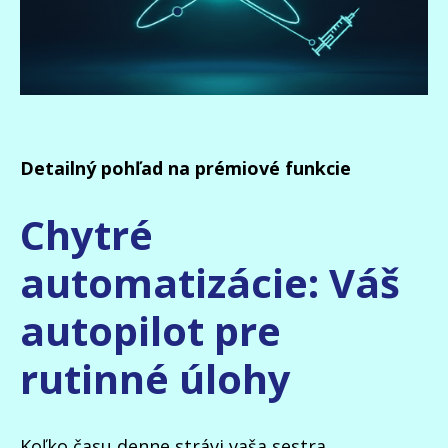
Detailný pohľad na prémiové funkcie
Chytré
automatizácie: Váš
autopilot pre
rutinné úlohy
Koľko času denne strávi vaša sestra