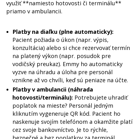
využiť **namiesto hotovosti či terminálu**
priamo v ambulancii.
Platby na diaľku (plne automaticky):
Pacient požiada o úkon (napr. výpis,
konzultácia) alebo si chce rezervovať termín
na platený výkon (napr. posudok pre
vodičský preukaz). Emmy ho automaticky
vyzve na úhradu a úloha pre personál
vznikne až vo chvíli, keď sú peniaze na účte.
Platby v ambulancii (náhrada
hotovosti/terminálu):
Potrebujete uhradiť
poplatok na mieste? Personál jedným
kliknutím vygeneruje QR kód. Pacient ho
naskenuje svojím telefónom a okamžite platí
cez svoje bankovníctvo. Je to rýchle,
bezpečné a bez poplatkov za terminál.