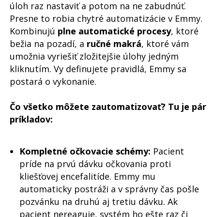
úloh raz nastaviť a potom na ne zabudnúť.
Presne to robia chytré automatizácie v Emmy.
Kombinujú
plne automatické procesy
, ktoré
bežia na pozadí, a
ručné makrá
, ktoré vám
umožnia vyriešiť zložitejšie úlohy jedným
kliknutím. Vy definujete pravidlá, Emmy sa
postará o vykonanie.
Čo všetko môžete zautomatizovať? Tu je pár
príkladov:
Kompletné očkovacie schémy:
Pacient
príde na prvú dávku očkovania proti
kliešťovej encefalitíde. Emmy mu
automaticky postráži a v správny čas pošle
pozvánku na druhú aj tretiu dávku. Ak
pacient nereaguje, systém ho ešte raz či