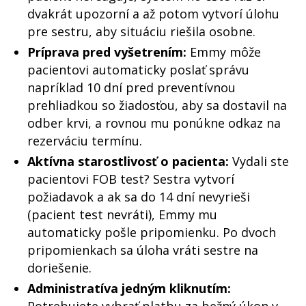
dvakrát upozorní a až potom vytvorí úlohu
pre sestru, aby situáciu riešila osobne.
Príprava pred vyšetrením:
Emmy môže
pacientovi automaticky poslať správu
napríklad 10 dní pred preventívnou
prehliadkou so žiadosťou, aby sa dostavil na
odber krvi, a rovnou mu ponúkne odkaz na
rezerváciu termínu.
Aktívna starostlivosť o pacienta:
Vydali ste
pacientovi FOB test? Sestra vytvorí
požiadavok a ak sa do 14 dní nevyrieši
(pacient test nevráti), Emmy mu
automaticky pošle pripomienku. Po dvoch
pripomienkach sa úloha vráti sestre na
doriešenie.
Administratíva jedným kliknutím:
Potrebujete vybrať platbu za bežný úkon v