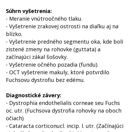
Súhrn vyšetrenia:
- Meranie vnútroočného tlaku.
- Vyšetrenie zrakovej ostrosti na diaľku aj na
blízko.
- Vyšetrenie predného segmentu oka, kde boli
zistené zmeny na rohovke (guttata) a
začínajúci zákal šošovky.
- Vyšetrenie očného pozadia (fundu).
- OCT vyšetrenie makuly, ktoré potvrdilo
Fuchsovu dystrofiu bez edému.
Diagnostické závery:
- Dystrophia endothelialis corneae seu Fuchs
oc. utr. (Fuchsova dystrofia rohovky na oboch
očiach)
- Cataracta corticonucl. incip. l. utr. (Začínajúci