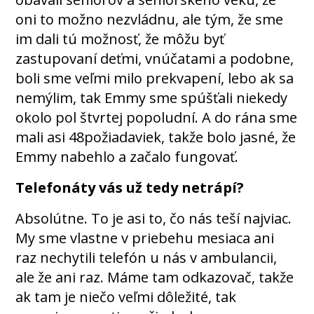
oni to možno nezvládnu, ale tým, že sme
im dali tú možnosť, že môžu byť
zastupovaní deťmi, vnúčatami a podobne,
boli sme veľmi milo prekvapení, lebo ak sa
nemýlim, tak Emmy sme spúšťali niekedy
okolo pol štvrtej popoludní. A do rána sme
mali asi 48požiadaviek, takže bolo jasné, že
Emmy nabehlo a začalo fungovať.
Telefonáty vás už tedy netrápí?
Absolútne. To je asi to, čo nás teší najviac.
My sme vlastne v priebehu mesiaca ani
raz nechytili telefón u nás v ambulancii,
ale že ani raz. Máme tam odkazovač, takže
ak tam je niečo veľmi dôležité, tak