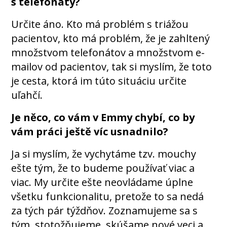
s telefonáty?
Určite áno. Kto má problém s triážou
pacientov, kto má problém, že je zahltený
množstvom telefonátov a množstvom e-
mailov od pacientov, tak si myslím, že toto
je cesta, ktorá im túto situáciu určite
uľahčí.
Je něco, co vám v Emmy chybí, co by
vám práci ještě víc usnadnilo?
Ja si myslím, že vychytáme tzv. mouchy
ešte tým, že to budeme používať viac a
viac. My určite ešte neovládame úplne
všetku funkcionalitu, pretože to sa nedá
za tých pár týždňov. Zoznamujeme sa s
tým, stotožňujeme, skúšame nové veci a