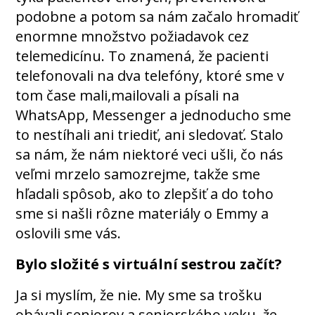
podobne a potom sa nám začalo hromadiť
enormne množstvo požiadavok cez
telemedicínu. To znamená, že pacienti
telefonovali na dva telefóny, ktoré sme v
tom čase mali,mailovali a písali na
WhatsApp, Messenger a jednoducho sme
to nestíhali ani triediť, ani sledovať. Stalo
sa nám, že nám niektoré veci ušli, čo nás
veľmi mrzelo samozrejme, takže sme
hľadali spôsob, ako to zlepšiť a do toho
sme si našli rôzne materiály o Emmy a
oslovili sme vás.
Bylo složité s virtuální sestrou začít?
Ja si myslím, že nie. My sme sa trošku
obávali seniorov a seniorského veku, že