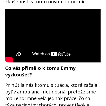
zkušenosti s touto novou pomocnicí.
Co vás přimělo k tomu Emmy
vyzkoušet?
Prinútila nás ktomu situácia, ktorá začala
byť v ambulancii neúnosná, pretože sme
mali enormne veľa jednak práce, čo sa
týka pacientov chorých, preventívok a