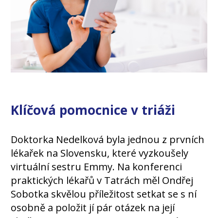
Klíčová pomocnice v triáži
Doktorka Nedelková byla jednou z prvních
lékařek na Slovensku, které vyzkoušely
virtuální sestru Emmy. Na konferenci
praktických lékařů v Tatrách měl Ondřej
Sobotka skvělou příležitost setkat se s ní
osobně a položit jí pár otázek na její