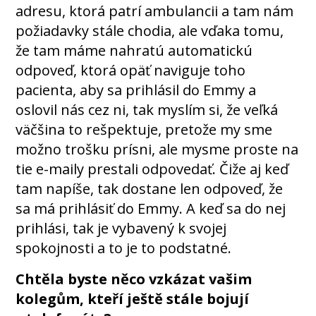
adresu, ktorá patrí ambulancii a tam nám
požiadavky stále chodia, ale vďaka tomu,
že tam máme nahratú automatickú
odpoveď, ktorá opäť naviguje toho
pacienta, aby sa prihlásil do Emmy a
oslovil nás cez ni, tak myslím si, že veľká
väčšina to rešpektuje, pretože my sme
možno trošku prísni, ale mysme proste na
tie e-maily prestali odpovedať. Čiže aj keď
tam napíše, tak dostane len odpoveď, že
sa má prihlásiť do Emmy. A keď sa do nej
prihlási, tak je vybavený k svojej
spokojnosti a to je to podstatné.
Chtěla byste něco vzkázat vašim
kolegům, kteří ještě stále bojují