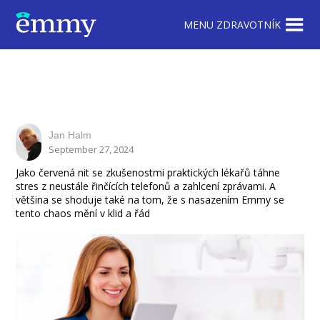
MENU ZDRAVOTNÍK
Jan Halm
September 27, 2024
Jako červená nit se zkušenostmi praktických lékařů táhne
stres z neustále řinčících telefonů a zahlcení zprávami. A
většina se shoduje také na tom, že s nasazením Emmy se
tento chaos mění v klid a řád