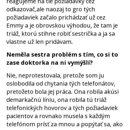
reagujeme na tie požiadavky cez
odkazovač,ale naozaj to gro tých
požiadaviek začalo prichádzať už cez
Emmy a je obrovskou výhodou, že tam je
triáž, ktorú stihne robiť sestrička a ja sa
vlastne už len pridávam.
Neměla sestra problém s tím, co si to
zase doktorka na ni vymýšlí?
Nie, neprotestovala, pretože som ju
oslobodila od chytania tých telefonátov,
pretožeto bola jej práca. Ona robila akúsi
demarkačnú líniu, ona robila tú triáž
telefonických hovorov a tých požiadaviek
pacientov a rovnako musela s každým
telefónom prísť za mnou a popýtať sa, ako